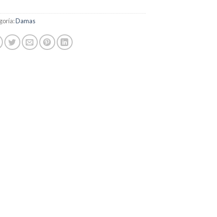
goría:
Damas