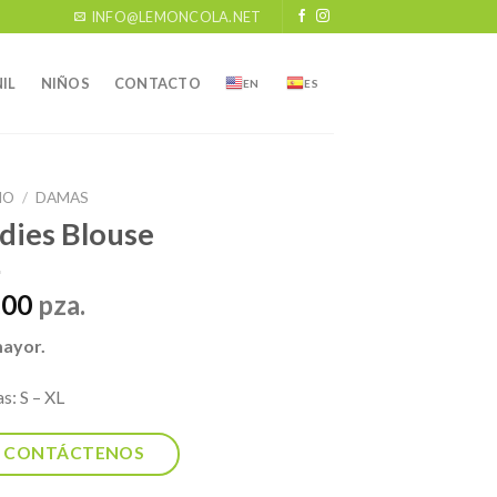
INFO@LEMONCOLA.NET
IL
NIÑOS
CONTACTO
EN
ES
IO
/
DAMAS
dies Blouse
.00
pza.
mayor.
as: S – XL
CONTÁCTENOS