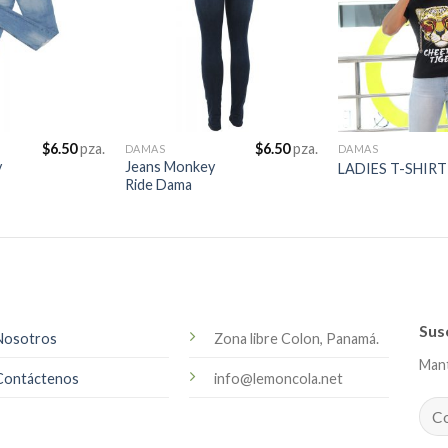
$
6.50
pza.
$
6.50
pza.
DAMAS
DAMAS
y
Jeans Monkey
LADIES T-SHIRT
Ride Dama
Sus
Nosotros
Zona libre Colon, Panamá.
Mant
Contáctenos
info@lemoncola.net