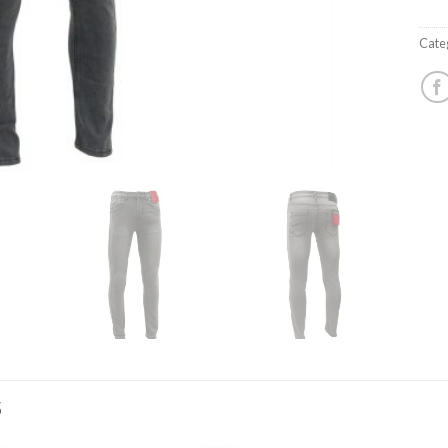
Cate
S