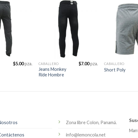
$
5.00
pza.
$
7.00
pza.
CABALLERO
CABALLERO
Jeans Monkey
Short Poly
Ride Hombre
Sus
Nosotros
Zona libre Colon, Panamá.
Mant
Contáctenos
info@lemoncola.net