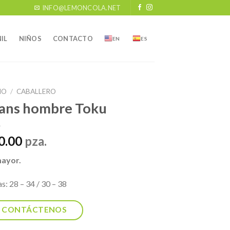
INFO@LEMONCOLA.NET
IL
NIÑOS
CONTACTO
EN
ES
IO
/
CABALLERO
ans hombre Toku
0.00
pza.
mayor.
as: 28 – 34 / 30 – 38
CONTÁCTENOS