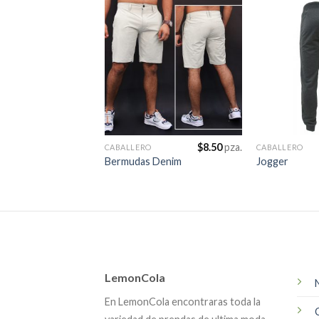
$
8.50
pza.
CABALLERO
CABALLERO
Bermudas Denim
Jogger
LemonCola
En LemonCola encontraras toda la