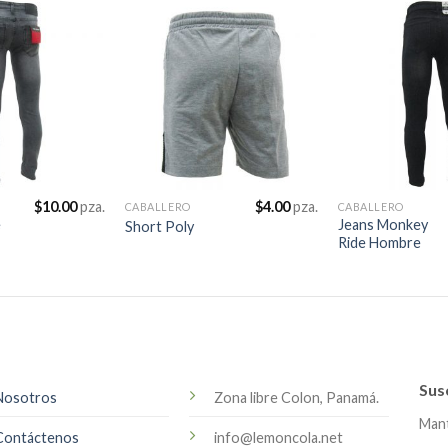
$
10.00
pza.
$
4.00
pza.
CABALLERO
CABALLERO
e
Jeans Monkey
Short Poly
Ride Hombre
Sus
Nosotros
Zona libre Colon, Panamá.
Mant
Contáctenos
info@lemoncola.net