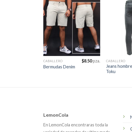
$
8.50
pza.
CABALLERO
CABALLERO
Jeans hombr
Bermudas Denim
Toku
LemonCola
En LemonCola encontraras toda la