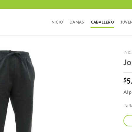
INICIO
DAMAS
CABALLERO
JUVEN
INIC
Jo
5
$
Al 
Tall