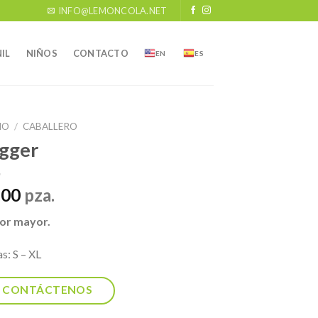
INFO@LEMONCOLA.NET
IL
NIÑOS
CONTACTO
EN
ES
IO
/
CABALLERO
gger
.00
pza.
por mayor.
as: S – XL
CONTÁCTENOS