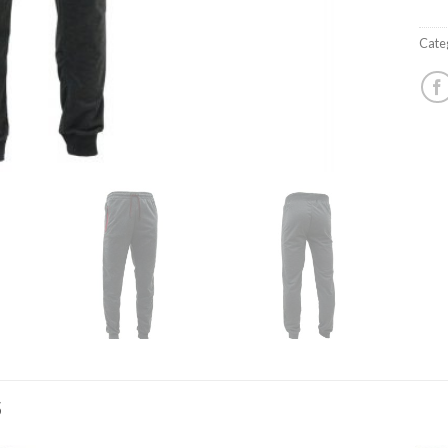
Cate
S